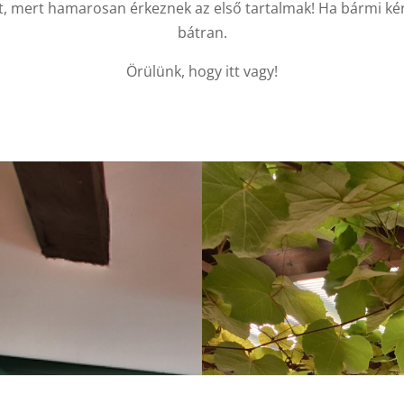
et, mert hamarosan érkeznek az első tartalmak! Ha bármi ké
bátran.
Örülünk, hogy itt vagy!