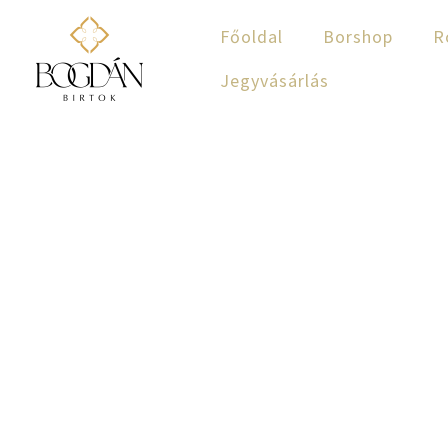
Skip
Főoldal
Borshop
R
to
content
Jegyvásárlás