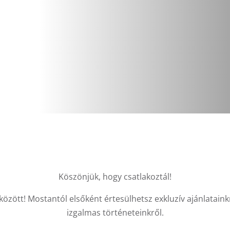
Köszönjük, hogy csatlakoztál!
zött! Mostantól elsőként értesülhetsz exkluzív ajánlatainkró
izgalmas történeteinkről.