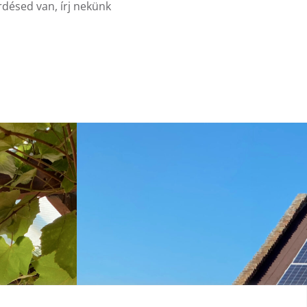
rdésed van, írj nekünk
0