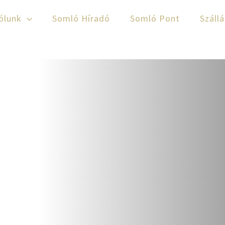
ólunk
Somló Híradó
Somló Pont
Száll