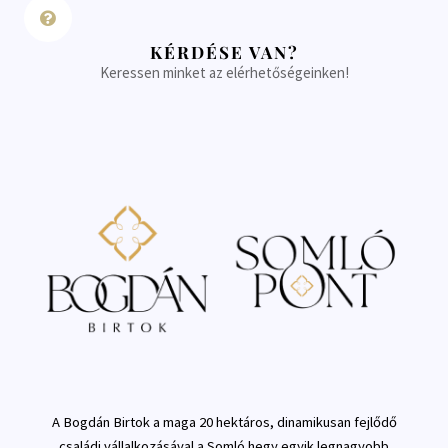
KÉRDÉSE VAN?
Keressen minket az elérhetőségeinken!
A Bogdán Birtok a maga 20 hektáros, dinamikusan fejlődő
családi vállalkozásával a Somló hegy egyik legnagyobb