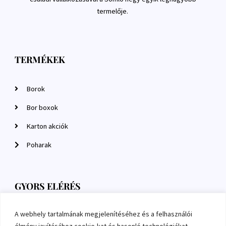
termelője.
TERMÉKEK
Borok
Bor boxok
Karton akciók
Poharak
GYORS ELÉRÉS
A webhely tartalmának megjelenítéséhez és a felhasználói
Szállítás és fizetés
élmény javításához cookie-kat és hasonló technológiákat