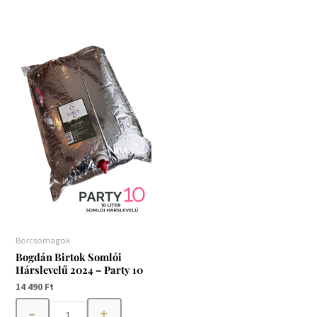
Bogdán
Birtok
Somlói
Hárslevelű
2024
-
Party
10
mennyiség
Borcsomagok
Bogdán Birtok Somlói
Hárslevelű 2024 – Party 10
14 490
Ft
–
+