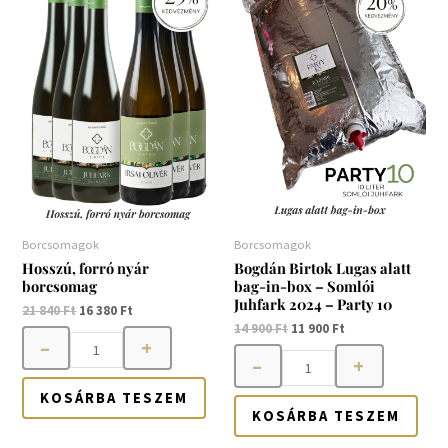
nyár
Lugas
840 Ft.
380 Ft.
900 Ft.
900 Ft.
borcsomag
alatt
mennyiség
bag-
in-
box
-
Somlói
Juhfark
2024
-
Borcsomagok
Borcsomagok
Party
Hosszú, forró nyár
Bogdán Birtok Lugas alatt
borcsomag
bag-in-box – Somlói
10
Juhfark 2024 – Party 10
21 840
Ft
16 380
Ft
mennyiség
14 900
Ft
11 900
Ft
–
+
–
+
KOSÁRBA TESZEM
KOSÁRBA TESZEM