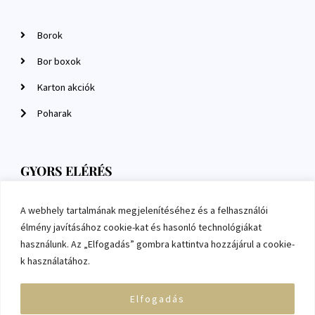
Borok
Bor boxok
Karton akciók
Poharak
GYORS ELÉRÉS
A webhely tartalmának megjelenítéséhez és a felhasználói
Szállítás és fizetés
élmény javításához cookie-kat és hasonló technológiákat
Adatkezelési tájékoztató
használunk. Az „Elfogadás” gombra kattintva hozzájárul a cookie-
k használatához.
ÁSZF
Elfogadás