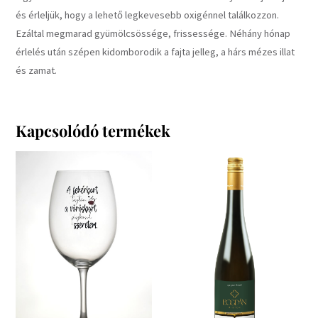
és érleljük, hogy a lehető legkevesebb oxigénnel találkozzon.
Ezáltal megmarad gyümölcsössége, frissessége. Néhány hónap
érlelés után szépen kidomborodik a fajta jelleg, a hárs mézes illat
és zamat.
Kapcsolódó termékek
Feliratos
Bogdán
pohár
Birtok
-
Nagy-
Piszkosul
Somlói
szeretem
Prestige
mennyiség
Juhfark
2023
0,75L
mennyiség