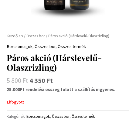
Kezdőlap
/
Összes bor
/ Páros akció (Hárslevelű-Olaszrizling)
Borcsomagok
,
Összes bor
,
Összes termék
Páros akció (Hárslevelű-
Olaszrizling)
5 800
Ft
4 350
Ft
25.000Ft rendelési összeg fölött a szállítás ingyenes.
Elfogyott
Kategóriák:
Borcsomagok
,
Összes bor
,
Összes termék