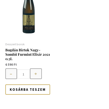
Elixír
2021
0,5L
mennyiség
Desszert borok
Bogdán Birtok Nagy-
Somlói Furmint Elixír 2021
0,5L
6 590
Ft
–
+
KOSÁRBA TESZEM