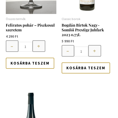
Összes termék
Classic borok
Feliratos pohár – Piszkosul
Bogdán Birtok Nagy-
szeretem
Somlói Prestige Juhfark
2023 0,75L
4 290
Ft
5 990
Ft
–
+
–
+
KOSÁRBA TESZEM
KOSÁRBA TESZEM
Bogdán
Birtok
Nagy-
Somlói
Furmint