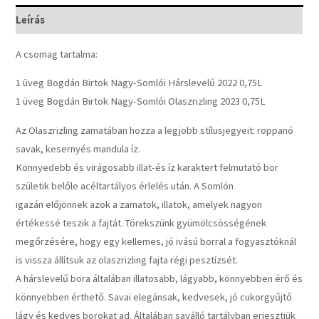
Leírás
A csomag tartalma:
1 üveg Bogdán Birtok Nagy-Somlói Hárslevelű 2022 0,75L
1 üveg Bogdán Birtok Nagy-Somlói Olaszrizling 2023 0,75L
Az Olaszrizling zamatában hozza a legjobb stílusjegyeit: roppanó
savak, kesernyés mandula íz.
Könnyedebb és virágosabb illat-és íz karaktert felmutató bor
születik belőle acéltartályos érlelés után. A Somlón
igazán előjönnek azok a zamatok, illatok, amelyek nagyon
értékessé teszik a fajtát. Törekszünk gyümölcsösségének
megőrzésére, hogy egy kellemes, jó ivású borral a fogyasztóknál
is vissza állítsuk az olaszrizling fajta régi pesztízsét.
A hárslevelű bora általában illatosabb, lágyabb, könnyebben érő és
könnyebben érthető. Savai elegánsak, kedvesek, jó cukorgyűjtő
lágy és kedves borokat ad. Általában saválló tartályban erjesztjük